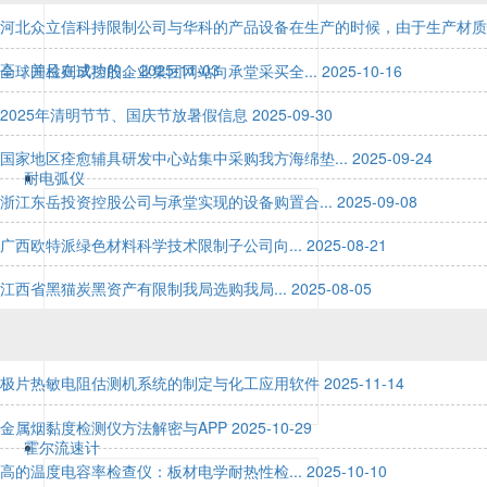
河北众立信科持限制公司与华科的产品设备在生产的时候，由于生产材质
高，并且在成功的... 2025-11-03
全球国检则试控股企业集团网站向承堂采买全... 2025-10-16
2025年清明节节、国庆节放暑假信息 2025-09-30
国家地区痊愈辅具研发中心站集中采购我方海绵垫... 2025-09-24
耐电弧仪
浙江东岳投资控股公司与承堂实现的设备购置合... 2025-09-08
广西欧特派绿色材料科学技术限制子公司向... 2025-08-21
江西省黑猫炭黑资产有限制我局选购我局... 2025-08-05
极片热敏电阻估测机系统的制定与化工应用软件 2025-11-14
金属烟黏度检测仪方法解密与APP 2025-10-29
霍尔流速计
高的温度电容率检查仪：板材电学耐热性检... 2025-10-10